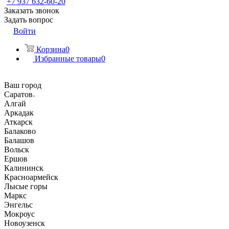
+7 937 632-60-20
Заказать звонок
Задать вопрос
Войти
Корзина
0
Избранные товары
0
Ваш город
Саратов
Алгай
Аркадак
Аткарск
Балаково
Балашов
Вольск
Ершов
Калининск
Красноармейск
Лысые горы
Маркс
Энгельс
Мокроус
Новоузенск