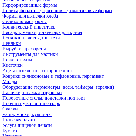
Перфорированные формы
Поликарбонатные, тритановые, пластиковые формы
Формы для выпечки хлеба
Силиконовые формы
Кондитерский инвентарь
Насадки, мешки, инвентарь для крема
Лопатки, палетты, шпатели
Венчики
Вырубки, трафареты
Инструменты для мастики
Ножи, струны
Кисточки
Ацетатные ленты, гитарные листы
Коврики силиконовые и тефлоновые, пергамент
Молды
Оборудование (термометры, весы, таймеры, горелки)
Палочки, шпажки, трубочки
Поворотные столы, подставки под торт
Прочий нужный инвентарь
Скалки
Чаши, миски, кувшины
Пищевая печать
Услуга пищевой печати
Бумага