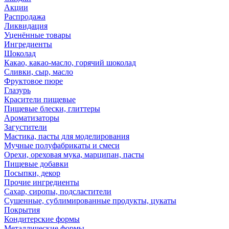
Акции
Распродажа
Ликвидация
Уценённые товары
Ингредиенты
Шоколад
Какао, какао-масло, горячий шоколад
Сливки, сыр, масло
Фруктовое пюре
Глазурь
Красители пищевые
Пищевые блески, глиттеры
Ароматизаторы
Загустители
Мастика, пасты для моделирования
Мучные полуфабрикаты и смеси
Орехи, ореховая мука, марципан, пасты
Пищевые добавки
Посыпки, декор
Прочие ингредиенты
Сахар, сиропы, подсластители
Сушенные, сублимированные продукты, цукаты
Покрытия
Кондитерские формы
Металлические формы