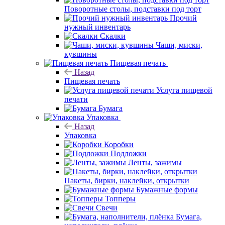
Поворотные столы, подставки под торт
Прочий
нужный инвентарь
Скалки
Чаши, миски,
кувшины
Пищевая печать
Назад
Пищевая печать
Услуга пищевой
печати
Бумага
Упаковка
Назад
Упаковка
Коробки
Подложки
Ленты, зажимы
Пакеты, бирки, наклейки, открытки
Бумажные формы
Топперы
Свечи
Бумага,