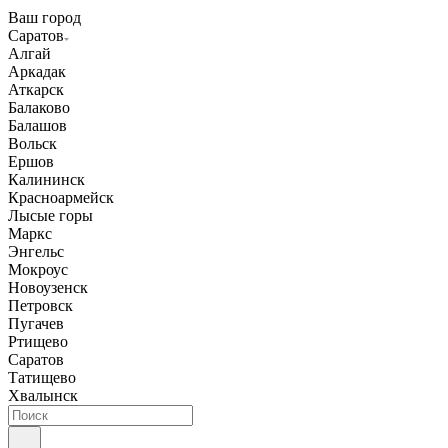
Ваш город
Саратов
Алгай
Аркадак
Аткарск
Балаково
Балашов
Вольск
Ершов
Калининск
Красноармейск
Лысые горы
Маркс
Энгельс
Мокроус
Новоузенск
Петровск
Пугачев
Ртищево
Саратов
Татищево
Хвалынск