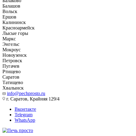
Балаково
Балашов
Вольск
Ершов
Калининск
Красноармейск
Лысые горы
Маркс
Энгельс
Мокроус
Новоузенск
Петровск
Пугачев
Ртищево
Саратов
Татищево
Хвалынск
info@pechprosto.ru
г. Саратов, Крайняя 129/4
Вконтакте
Telegram
WhatsApp