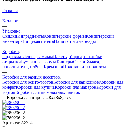
Главная
—
Каталог
—
Упаковка
Скидки
Ингредиенты
Кондитерские формы
Кондитерский
инвентарь
Пищевая печать
Напитки и лимонады
—
Коробки
Подложки
Ленты, зажимы
Пакеты, бирки, наклейки,
открытки
Бумажные формы
Топперы
Свечи
Бумага,
наполнители, плёнка
Креманки
Подставки и подносы
—
Коробки для разных десертов
Коробки для бенто-тортов
Коробки для капкейков
Коробки для
конфет
Коробки для кулича
Коробки для макарон
Коробки для
тортов
Коробки для шоколадных плиток
—
Коробка для пирога 28х28х8,5 см
Артикул:
82214