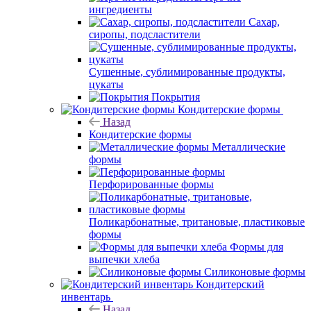
ингредиенты
Сахар,
сиропы, подсластители
Сушенные, сублимированные продукты,
цукаты
Покрытия
Кондитерские формы
Назад
Кондитерские формы
Металлические
формы
Перфорированные формы
Поликарбонатные, тритановые, пластиковые
формы
Формы для
выпечки хлеба
Силиконовые формы
Кондитерский
инвентарь
Назад