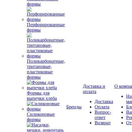
формы
Перфорированные
формы
Поликарбонатные,
тритановые,
пластиковые
формы
Доставка и
О компа
оплата
Формы для
Н
выпечки хлеба
Доставка
ма
Бренды
Оплата
Бл
Вопрос-
Ва
Силиконовые
ответ
Ре
формы
Возврат
От