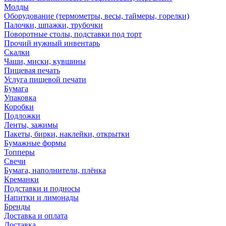
Молды
Оборудование (термометры, весы, таймеры, горелки)
Палочки, шпажки, трубочки
Поворотные столы, подставки под торт
Прочий нужный инвентарь
Скалки
Чаши, миски, кувшины
Пищевая печать
Услуга пищевой печати
Бумага
Упаковка
Коробки
Подложки
Ленты, зажимы
Пакеты, бирки, наклейки, открытки
Бумажные формы
Топперы
Свечи
Бумага, наполнители, плёнка
Креманки
Подставки и подносы
Напитки и лимонады
Бренды
Доставка и оплата
Доставка