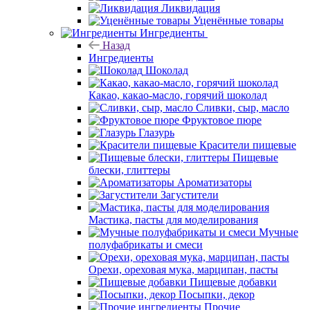
Ликвидация
Уценённые товары
Ингредиенты
Назад
Ингредиенты
Шоколад
Какао, какао-масло, горячий шоколад
Сливки, сыр, масло
Фруктовое пюре
Глазурь
Красители пищевые
Пищевые
блески, глиттеры
Ароматизаторы
Загустители
Мастика, пасты для моделирования
Мучные
полуфабрикаты и смеси
Орехи, ореховая мука, марципан, пасты
Пищевые добавки
Посыпки, декор
Прочие