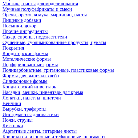
Мастика, пасты для моделирования
Мучные полуфабрикаты и смеси
Орехи, ореховая мука, марципан, пасты
Пищевые добавки
Посыпки, декор
Прочие ингредиенты
Сахар, сиропы, подсластители
Сушенные, сублимированные продукты, цукаты
Покрытия
Кондитерские формы
Металлические формы
Перфорированные формы
Поликарбонатные, тритановые, пластиковые формы
Формы для выпечки хлеба
Силиконовые формы
Кондитерский инвентарь
Насадки, мешки, инвентарь для крема
Лопатки, палетты, шпатели
Венчики
Вырубки, трафареты
Инструменты для мастики
Ножи, струны
Кисточки
Ацетатные ленты, гитарные листы
Коврики силиконовые и тефлоновые, пергамент