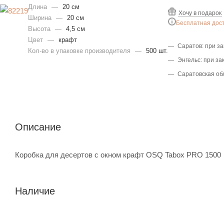
Длина
—
20 см
Хочу в подарок
Ширина
—
20 см
Бесплатная дос
Высота
—
4,5 см
Цвет
—
крафт
Саратов: при за
Кол-во в упаковке производителя
—
500 шт.
Энгельс: при за
Саратовская обл
Описание
Коробка для десертов с окном крафт OSQ Tabox PRO 1500
Наличие