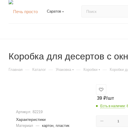
Саратов
Коробка для десертов с ок
—
—
—
—
Главная
Каталог
Упаковка
Коробки
Коробки д
39
₽
/шт
Есть в наличии
: 
Артикул:
82219
Характеристики
Материал
—
картон, пластик